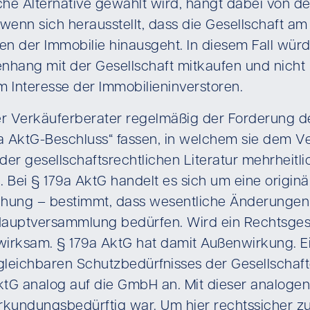
lche Alternative gewählt wird, hängt dabei von de
wenn sich herausstellt, dass die Gesellschaft a
ten der Immobilie hinausgeht. In diesem Fall w
hang mit der Gesellschaft mitkaufen und nicht n
m Interesse der Immobilieninverstoren.
der Verkäuferberater regelmäßig der Forderung de
a AktG-Beschluss“ fassen, in welchem sie dem V
 der gesellschaftsrechtlichen Literatur mehrhei
Bei § 179a AktG handelt es sich um eine originär 
chung – bestimmt, dass wesentliche Änderungen d
r Hauptversammlung bedürfen. Wird ein Rechtsge
wirksam. § 179a AktG hat damit Außenwirkung. Ei
leichbaren Schutzbedürfnisses der Gesellschaft
 AktG analog auf die GmbH an. Mit dieser analo
kundungsbedürftig war. Um hier rechtssicher zu