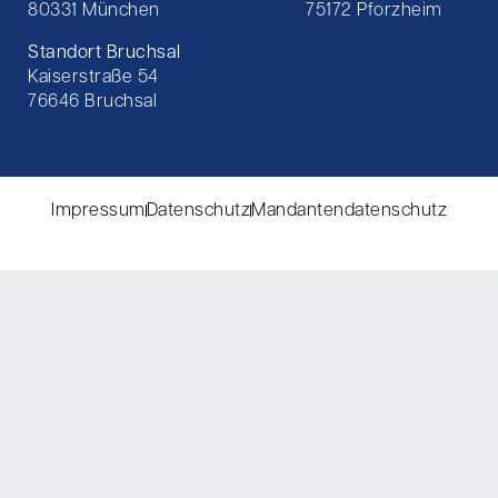
80331 München
75172 Pforzheim
Standort Bruchsal
Kaiserstraße 54
76646 Bruchsal
Impressum
Datenschutz
Mandantendatenschutz