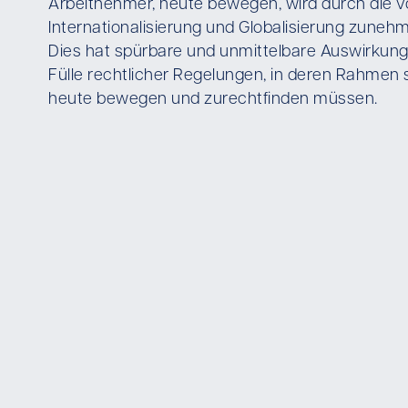
Arbeitnehmer, heute bewegen, wird durch die vo
Internationalisierung und Globalisierung zuneh
Dies hat spürbare und unmittelbare Auswirkungen 
Fülle rechtlicher Regelungen, in deren Rahmen
heute bewegen und zurechtfinden müssen.
Regelungen, die im Zuge von Umstrukturierung
Situationen zur Anwendung kommen, aber auch 
hier nur beispielhaft genannt.
Damit die fortschreitende Komplexität für Unt
Arbeitnehmerinnen und Arbeitnehmer zu bewält
lösungsorientierten Partners. Als solchen vers
praktischer Erfahrung in unterschiedlichen Ve
aber auch meiner anwaltlichen Tätigkeit, sind 
Unternehmen, aber auch der Arbeitnehmerinnen
ist es, stets im Interesse des Unternehmens pr
fundierten Kenntnissen im jeweiligen Rechtsgebi