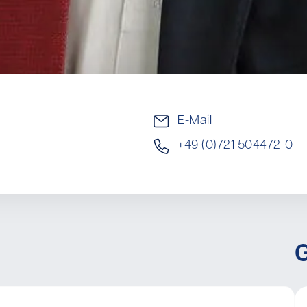
E-Mail
+49 (0)721 504472-0
G