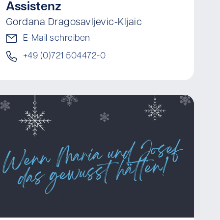
Assistenz
Gordana Dragosavljevic-Kljaic
E-Mail schreiben
+49 (0)721 504472-0