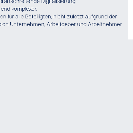
ranschreitende Digitalisierung,
mend komplexer.
für alle Beteiligten, nicht zuletzt aufgrund der
 sich Unternehmen, Arbeitgeber und Arbeitnehmer
en, Outsourcing, Sanierungs- und Turnaround-
das Betriebsverfassungsrecht und Tarifrecht seien
ernehmer und Unternehmen, aber auch für
igen ist, bedarf es eines kompetenten und
tehe ich mich. Mit mehr als fünfundzwanzig Jahren
rantwortungen in Industrieunternehmen, daneben
mir die Sorgen und Nöte der Unternehmer und
 und Arbeitnehmer vertraut. Mein Ansatz war und
agmatische, erfolgreiche Lösungen, basierend auf
et zu finden.