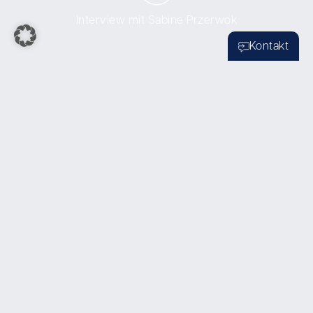
Interview mit Sabine Przerwok
Kontakt
Perspektiven bei Bartsch
Perspektive
Karriere
als Assistent
als Anwalt (m/w/d)
(m/w/d)