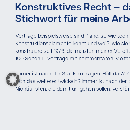
Konstruktives Recht – da
Stichwort für meine Arbe
Verträge beispielsweise sind Pläne, so wie tec
Konstruktionselemente kennt und weiß, wie sie
konstruiere seit 1976; die meisten meiner Veröf
100 Seiten IT-Verträge mit Kommentaren. Vielfach
Immer ist nach der Statik zu fragen: Hält das? 
sich das weiterentwickeln? Immer ist nach der pr
Nichtjuristen, die damit umgehen sollen, verständl
sich zu vertragen?
In meinem Kopf ist Recht ein Baukasten, mit de
ist das eine schöne Aufgabe.