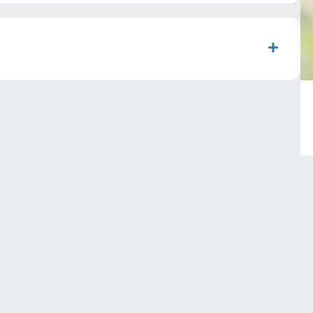
über 20 Jahren Beratungserfahrung in Kanzleien
 auch in Deutschland, sowie umfangreicher
estitionen und Transaktionen in aufstrebenden
und erfülle ich die kommerziellen Bedürfnisse
ets im Blick, das Wachstumspotenzial der
hl national als auch international, voll
eschneiderter, kohärenter und effizienter
tenz in der Projektdurchführung unterstütze ich