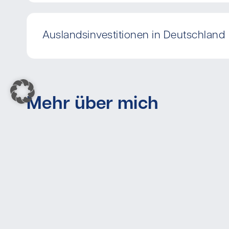
Auslandsinvestitionen in Deutschland
Mehr über mich
Als Unternehmens- und Wirtschaftsanwalt mit 
und Unternehmen sowohl in Großbritannien als
Erfahrung in der rechtlichen Begleitung von Inv
Märkten, insbesondere im Nahen Osten, erkenne 
meiner Mandanten schnell. Dabei behalte ich st
Unternehmen und der angebotenen Produkte, sowo
auszuschöpfen. Durch die Implementierung maßg
Strukturen und Verträge sowie mit hoher Kompe