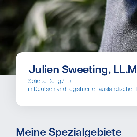
Julien Sweeting, LL.M
Solicitor (eng./irl.)
in Deutschland registrierter ausländische
Meine Spezialgebiete