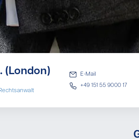
. (London)
E-Mail
+49 151 55 9000 17
r Rechtsanwalt
G