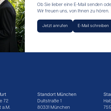
Ob Sie lieber eine E-Mail senden ode
Wir freuen uns, von Ihnen zu hören.
Jetzt anrufen
E-Mail schreiben
urt
Standort München
Sta
e 72
Dultstraße 1
Hab
 a.M.
80331 München
751