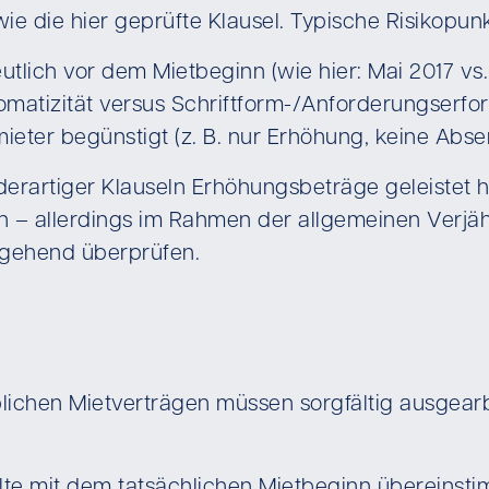
wie die hier geprüfte Klausel. Typische Risikopu
utlich vor dem Mietbeginn (wie hier: Mai 2017 vs
atizität versus Schriftform-/Anforderungserfor
mieter begünstigt (z. B. nur Erhöhung, keine Abs
s derartiger Klauseln Erhöhungsbeträge geleistet
 allerdings im Rahmen der allgemeinen Verjähru
mgehend überprüfen.
lichen Mietverträgen müssen sorgfältig ausgearb
lte mit dem tatsächlichen Mietbeginn übereinsti