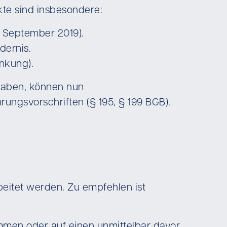
nkte sind insbesondere:
. September 2019).
dernis.
enkung).
 haben, können nun
ngsvorschriften (§ 195, § 199 BGB).
eitet werden. Zu empfehlen ist
mmen oder auf einen unmittelbar davor