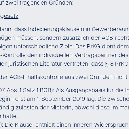
uf zwei tragenden Gründen:
lgesetz
arin, dass Indexierungsklauseln in Gewerberaumm
ügen müssen, sondern zusätzlich der AGB-rechtl
lgen unterschiedliche Ziele: Das PrKG dient dem 
B-Kontrolle den individuellen Vertragspartner de
er juristischen Literatur vertreten, dass § 8 PrK
 der AGB-Inhaltskontrolle aus zwei Gründen nicht
 Abs. 1 Satz 1 BGB): Als Ausgangsbasis für die 
beginn erst am 1. September 2019 lag. Die zwisc
lständig zulasten der Mieterin, obwohl diese im 
 hatte.
): Die Klausel enthielt einen inneren Widerspruc