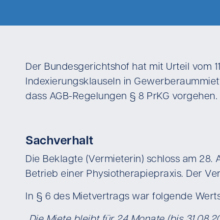
Der Bundesgerichtshof hat mit Urteil vom 
Indexierungsklauseln in Gewerberaummietve
dass AGB-Regelungen § 8 PrKG vorgehen.
Sachverhalt
Die Beklagte (Vermieterin) schloss am 28.
Betrieb einer Physiotherapiepraxis. Der V
In § 6 des Mietvertrags war folgende Wert
„Die Miete bleibt für 24 Monate (bis 31.08.