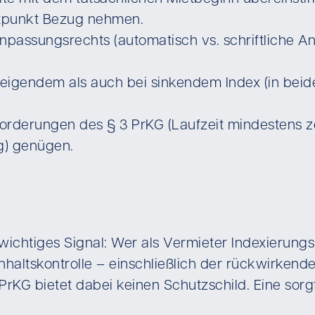
itpunkt Bezug nehmen.
assungsrechts (automatisch vs. schriftliche A
eigendem als auch bei sinkendem Index (in beide
forderungen des § 3 PrKG (Laufzeit mindestens z
g) genügen.
wichtiges Signal: Wer als Vermieter Indexierung
 Inhaltskontrolle – einschließlich der rückwirke
rKG bietet dabei keinen Schutzschild. Eine sorgf