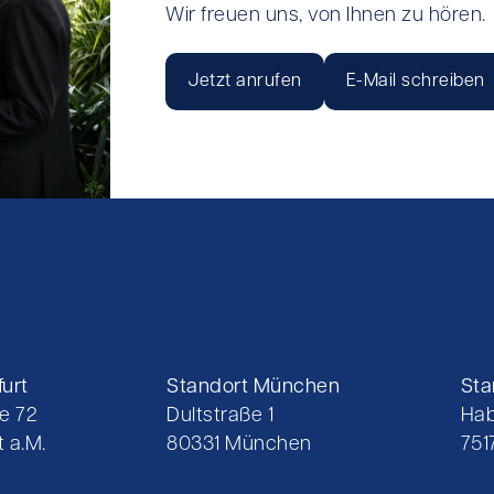
Wir freuen uns, von Ihnen zu hören.
Jetzt anrufen
E-Mail schreiben
urt
Standort München
Sta
e 72
Dultstraße 1
Hab
 a.M.
80331 München
751