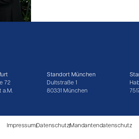
urt
Standort München
Sta
e 72
Dultstraße 1
Hab
 a.M.
80331 München
751
Impressum
Datenschutz
Mandantendatenschutz