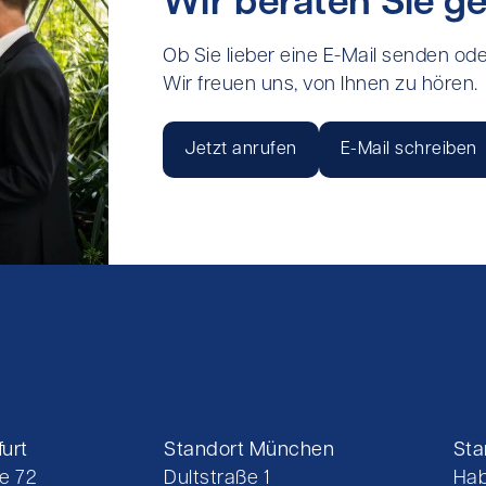
Wir beraten Sie ge
Ob Sie lieber eine E-Mail senden ode
Wir freuen uns, von Ihnen zu hören.
Jetzt anrufen
E-Mail schreiben
urt
Standort München
Sta
e 72
Dultstraße 1
Hab