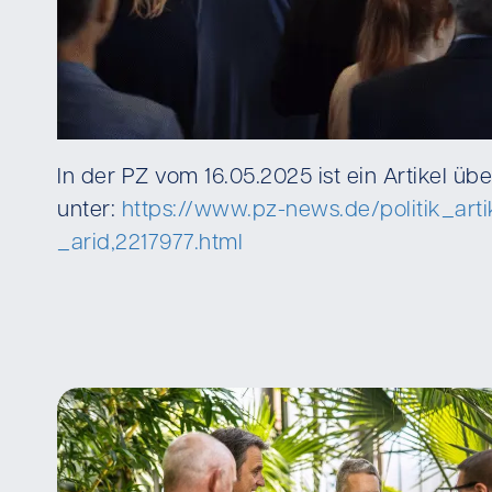
In der PZ vom 16.05.2025 ist ein Artikel ü
unter:
https://www.pz-news.de/politik_art
_arid,2217977.html