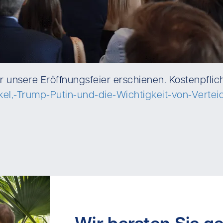
ber unsere Eröffnungsfeier erschienen. Kostenpfli
ikel,-Trump-Putin-und-die-Wichtigkeit-von-Vert