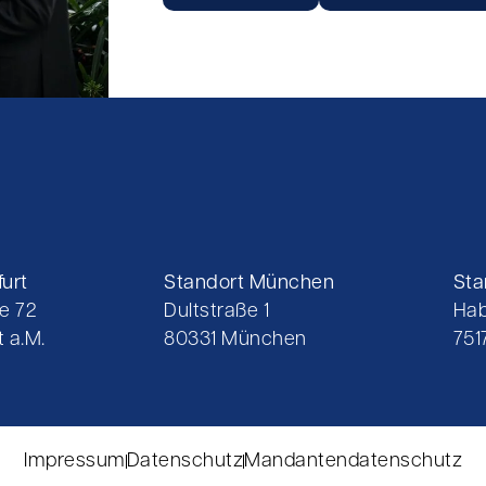
urt
Standort München
Sta
e 72
Dultstraße 1
Hab
 a.M.
80331 München
751
Impressum
Datenschutz
Mandantendatenschutz