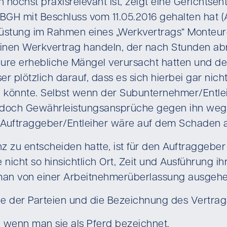
rn höchst praxisrelevant ist, zeigt eine Gerichts
 BGH mit Beschluss vom 11.05.2016 gehalten hat (Az
stung im Rahmen eines „Werkvertrags“ Monteure
 einen Werkvertrag handeln, der nach Stunden abr
teure erhebliche Mängel verursacht hatten und d
r plötzlich darauf, dass es sich hierbei gar ni
önnte. Selbst wenn der Subunternehmer/Entleihe
 doch Gewährleistungsansprüche gegen ihn weg
Auftraggeber/Entleiher wäre auf dem Schaden al
nz zu entscheiden hatte, ist für den Auftraggeb
icht so hinsichtlich Ort, Zeit und Ausführung ihr
 man von einer Arbeitnehmerüberlassung ausgeh
le der Parteien und die Bezeichnung des Vertrag
, wenn man sie als Pferd bezeichnet.